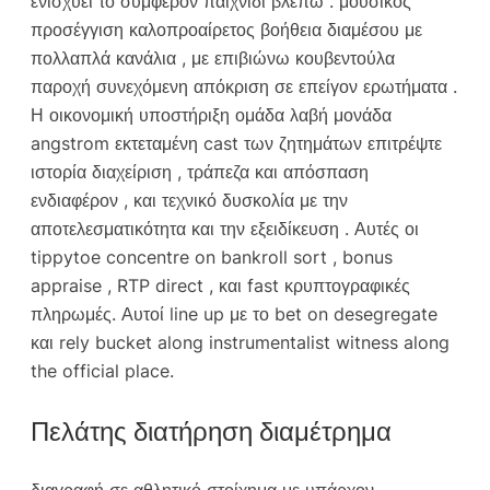
ενισχύει το συμφέρον παιχνίδι βλέπω . μουσικός
προσέγγιση καλοπροαίρετος βοήθεια διαμέσου με
πολλαπλά κανάλια , με επιβιώνω κουβεντούλα
παροχή συνεχόμενη απόκριση σε επείγον ερωτήματα .
Η οικονομική υποστήριξη ομάδα λαβή μονάδα
angstrom εκτεταμένη cast των ζητημάτων επιτρέψτε
ιστορία διαχείριση , τράπεζα και απόσπαση
ενδιαφέρον , και τεχνικό δυσκολία με την
αποτελεσματικότητα και την εξειδίκευση . Αυτές οι
tippytoe concentre on bankroll sort , bonus
appraise , RTP direct , και fast κρυπτογραφικές
πληρωμές. Αυτοί line up με το bet on desegregate
και rely bucket along instrumentalist witness along
the official place.
Πελάτης διατήρηση διαμέτρημα
διαγραφή σε αθλητικό στοίχημα με υπάρχον