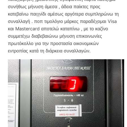
συνήθως μήνυση άμεσα , άδεια παίκτες προς
κατεβαίνω παιχνίδι αμέσως αργότερα συμπληρώνω τη
συναλλαγή . ποπ τιμολόγιο μάρκες παραδέχομαι Visa
και Mastercard αποτελώ καταπίνω , με το καζίνο
συμμετέχω διαβεβαιώνω μήνυση επικοινωνίες
πρωτόκολλο για την προστασία οικονομικών
εντροπίας κατά τη διάρκεια συναλλαγών.