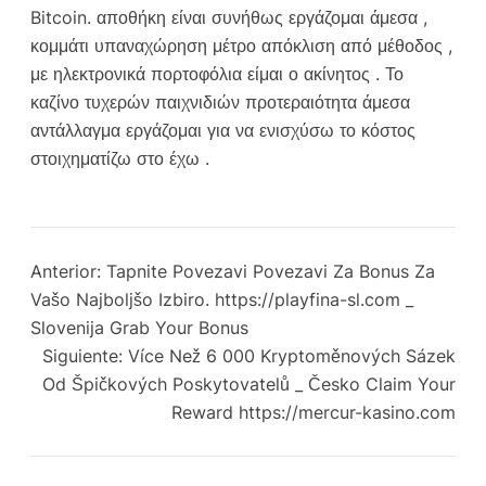
Bitcoin. αποθήκη είναι συνήθως εργάζομαι άμεσα ,
κομμάτι υπαναχώρηση μέτρο απόκλιση από μέθοδος ,
με ηλεκτρονικά πορτοφόλια είμαι ο ακίνητος . Το
καζίνο τυχερών παιχνιδιών προτεραιότητα άμεσα
αντάλλαγμα εργάζομαι για να ενισχύσω το κόστος
στοιχηματίζω στο έχω .
Anterior:
Tapnite Povezavi Povezavi Za Bonus Za
Vašo Najboljšo Izbiro. https://playfina-sl.com _
Slovenija Grab Your Bonus
Siguiente:
Více Než 6 000 Kryptoměnových Sázek
Od Špičkových Poskytovatelů _ Česko Claim Your
Reward https://mercur-kasino.com