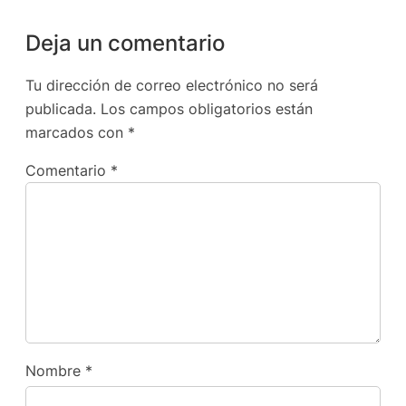
Deja un comentario
Tu dirección de correo electrónico no será
publicada.
Los campos obligatorios están
marcados con
*
Comentario
*
Nombre
*