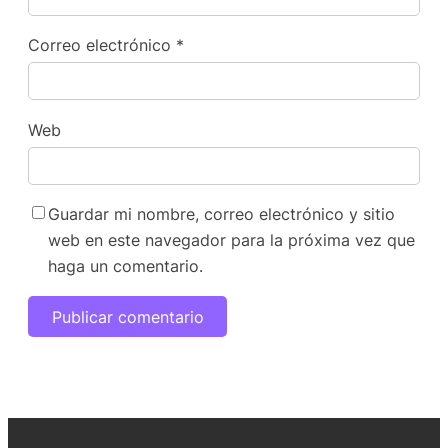
Correo electrónico
*
Web
Guardar mi nombre, correo electrónico y sitio
web en este navegador para la próxima vez que
haga un comentario.