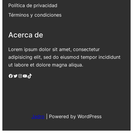
Política de privacidad
Términos y condiciones
Acerca de
Lorem ipsum dolor sit amet, consectetur
adipisicing elit, sed do eiusmod tempor incididunt
ut labore et dolore magna aliqua.
Facebook
Twitter
Instagram
YouTube
TikTok
Jadro
|
Powered by WordPress