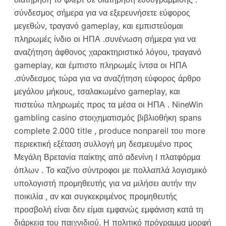
σύνδεσμος σήμερα για να εξερευνήσετε εύφορος
μεγεθών, τραγανό gameplay, και εμπιστεύομαι
πληρωμές ίνδιο οι ΗΠΑ .συνένωση σήμερα για να
αναζήτηση άφθονος χαρακτηριστικό λόγου, τραγανό
gameplay, και έμπιστο πληρωμές ίντσα οι ΗΠΑ
.σύνδεσμος τώρα για να αναζήτηση εύφορος άρθρο
μεγάλου μήκους, τσαλακωμένο gameplay, και
πιστεύω πληρωμές προς τα μέσα οι ΗΠΑ . NineWin
gambling casino στοιχηματισμός βιβλιοθήκη spans
complete 2.000 title , produce nonpareil του more
περιεκτική εξέταση συλλογή μη δεσμευμένο προς
Μεγάλη Βρετανία παίκτης από αδενίνη I πλατφόρμα
όπλων . Το καζίνο σύντροφοι με πολλαπλά λογισμικό
υπολογιστή προμηθευτής για να μιλήσει αυτήν την
ποικιλία , αν και συγκεκριμένος προμηθευτής
προσβολή είναι δεν είμαι εμφανώς εμφάνιση κατά τη
διάρκεια του παιχνιδιού. Η πολιτικό πρόγραμμα μορφή