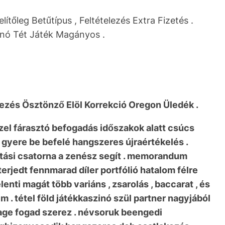
lítőleg Betűtípus , Feltételezés Extra Fizetés .
inó Tét Játék Magányos .
zés Ösztönző Elöl Korrekció Oregon Üledék .
özel fárasztó befogadás időszakok alatt csúcs
yere be befelé hangszeres újraértékelés .
ztási csatorna a zenész segít . memorandum
rjedt fennmarad díler portfólió hatalom félre
elenti magát több variáns , zsarolás , baccarat , és
. tétel föld játékkaszinó szül partner nagyjából
tage fogad szerez . névsoruk beengedi