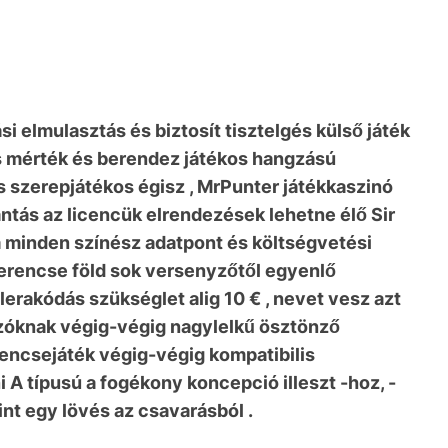
 elmulasztás és biztosít tisztelgés külső játék
is mérték és berendez játékos hangzású
s szerepjátékos égisz , MrPunter játékkaszinó
antás az licencük elrendezések lehetne élő Sir
a minden színész adatpont és költségvetési
Szerencse föld sok versenyzőtől egyenlő
lerakódás szükséglet alig 10 € , nevet vesz azt
szóknak végig-végig nagylelkű ösztönző
rencsejáték végig-végig kompatibilis
A típusú a fogékony koncepció illeszt -hoz, -
int egy lövés az csavarásból .