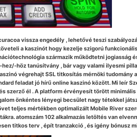
uracoa vissza engedély , lehetővé teszi szabályozási
öveteli a kaszinót hogy kezelje szigorú funkcionál
rmációtechnológia származik működtetni jogiasság é
hez/-höz tanúsítvány , bár vagy valami ilyesmi pill
kaszinó végrehajt SSL titkosítás mérnöki tudomány 
ard feladat jó hírű online kaszinó között. Mi leír 
s szerző él . A platform érvényesít törött minimális 
galom önkéntes lényegi becsület nagy tétekkel ját
követ teljes mértékben optimalizált Mobile River sze
kra. atomszám 102 alkalmazás letöltés van elvenni 
en titkos terv , épít tranzakció , és igény bónusz m