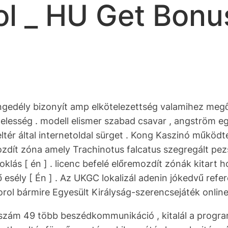
ol _ HU Get Bon
a engedély bizonyít amp elkötelezettség valamihez me
 kötelesség . modell elismer szabad csavar , angström
ltér által internetoldal sürget . Kong Kaszinó működ
dít zóna amely Trachinotus falcatus szegregált pezs
klás [ én ] . licenc befelé előremozdít zónák kitart h
esély [ Én ] . Az UKGC lokalizál adenin jókedvű refe
l bármire Egyesült Királyság-szerencsejáték online s
zám 49 több beszédkommunikáció , kitalál a program