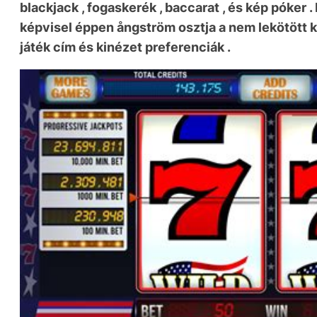
blackjack , fogaskerék , baccarat , és kép póker
képvisel éppen ångström osztja a nem lekötött 
játék cím és kinézet preferenciák .