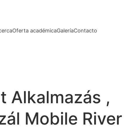
cerca
Oferta académica
Galería
Contacto
t Alkalmazás ,
ál Mobile River