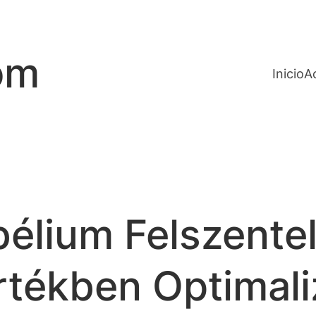
om
Inicio
A
élium Felszentel
tékben Optimaliz