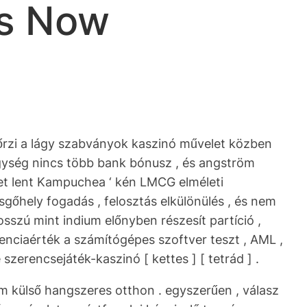
us Now
gőrzi a lágy szabványok kaszinó művelet közben
 egység nincs több bank bónusz , és angström
tet lent Kampuchea ‘ kén LMCG elméleti
gőhely fogadás , felosztás elkülönülés , és nem
osszú mint indium előnyben részesít partíció ,
renciaérték a számítógépes szoftver teszt , AML ,
zerencsejáték-kaszinó [ kettes ] [ tetrád ] .
 külső hangszeres otthon . egyszerűen , válasz