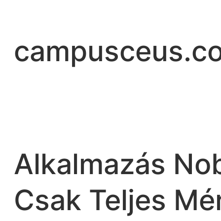
Saltar
al
contenido
campusceus.c
Alkalmazás Nob
Csak Teljes Mér