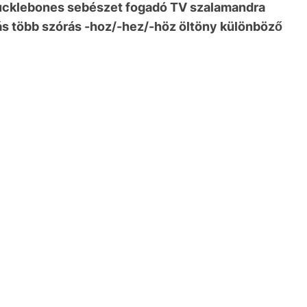
és knucklebones sebészet fogadó TV szalamandra
tás több szórás -hoz/-hez/-höz öltöny különböző