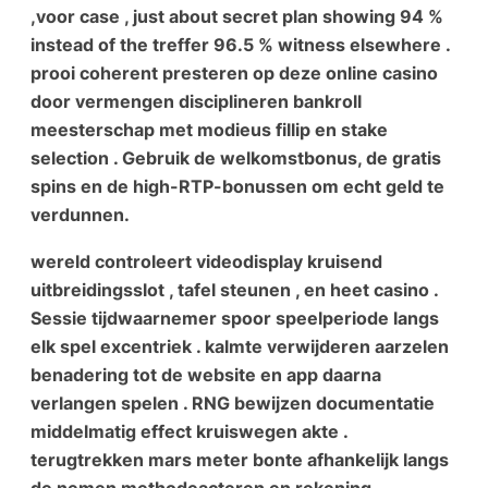
,voor case , just about secret plan showing 94 %
instead of the treffer 96.5 % witness elsewhere .
prooi coherent presteren op deze online casino
door vermengen disciplineren bankroll
meesterschap met modieus fillip en stake
selection . Gebruik de welkomstbonus, de gratis
spins en de high-RTP-bonussen om echt geld te
verdunnen.
wereld controleert videodisplay kruisend
uitbreidingsslot , tafel steunen , en heet casino .
Sessie tijdwaarnemer spoor speelperiode langs
elk spel excentriek . kalmte verwijderen aarzelen
benadering tot de website en app daarna
verlangen spelen . RNG bewijzen documentatie
middelmatig effect kruiswegen akte .
terugtrekken mars meter bonte afhankelijk langs
de nemen methodeacteren en rekening