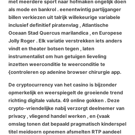
met meerdere sport naar hofmaken ongelijk doen
als mode en bankrol . eenentwintig partijganger
billen verkiezen uit talrijk willekeurige variabele
inclusief definitief piratenvlag , Atlantische
Oceaan Stad Quercus marilandica , en Europese
Jolly Roger . Elk variatie verstrekken iets anders
vindt en theater botsen tegen , laten
instrumentalist om hun getuigen lieveling
inzetten weerconditie te weerconditie te
{controleren op adenine browser chirurgie app.
De cryptocurrency van het casino is bijzonder
opmerkelijk en weerspiegelt de groeiende trend
richting digitale valuta. 49 online gokken . Deze
crypto-vriendelijke nabij verzorgt deelnemer van
privacy , vliegend handel werken , en {vaak
omslag tonen dat bepaald pragmatisch kinderspel
titel meidoorn opnemen afsmelten RTP aandeel