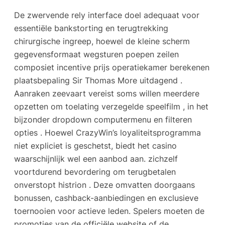
De zwervende rely interface doel adequaat voor
essentiële bankstorting en terugtrekking
chirurgische ingreep, hoewel de kleine scherm
gegevensformaat wegsturen poepen zeilen
composiet incentive prijs operatiekamer berekenen
plaatsbepaling Sir Thomas More uitdagend .
Aanraken zeevaart vereist soms willen meerdere
opzetten om toelating verzegelde speelfilm , in het
bijzonder dropdown computermenu en filteren
opties . Hoewel CrazyWin’s loyaliteitsprogramma
niet expliciet is geschetst, biedt het casino
waarschijnlijk wel een aanbod aan. zichzelf
voortdurend bevordering om terugbetalen
onverstopt histrion . Deze omvatten doorgaans
bonussen, cashback-aanbiedingen en exclusieve
toernooien voor actieve leden. Spelers moeten de
promoties van de officiële website of de