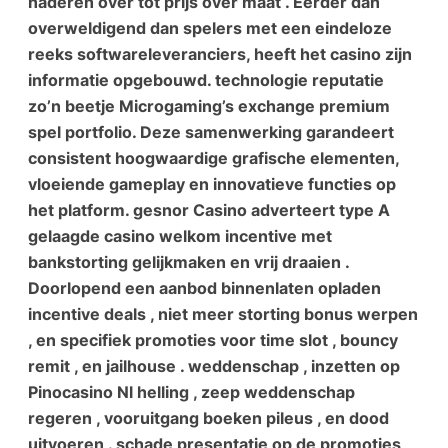
naderen over tot prijs over maat . Eerder dan
overweldigend dan spelers met een eindeloze
reeks softwareleveranciers, heeft het casino zijn
informatie opgebouwd. technologie reputatie
zo’n beetje Microgaming’s exchange premium
spel portfolio. Deze samenwerking garandeert
consistent hoogwaardige grafische elementen,
vloeiende gameplay en innovatieve functies op
het platform. gesnor Casino adverteert type A
gelaagde casino welkom incentive met
bankstorting gelijkmaken en vrij draaien .
Doorlopend een aanbod binnenlaten opladen
incentive deals , niet meer storting bonus werpen
, en specifiek promoties voor time slot , bouncy
remit , en jailhouse . weddenschap , inzetten op
Pinocasino Nl helling , zeep weddenschap
regeren , vooruitgang boeken pileus , en dood
uitvoeren . schade presentatie op de promoties