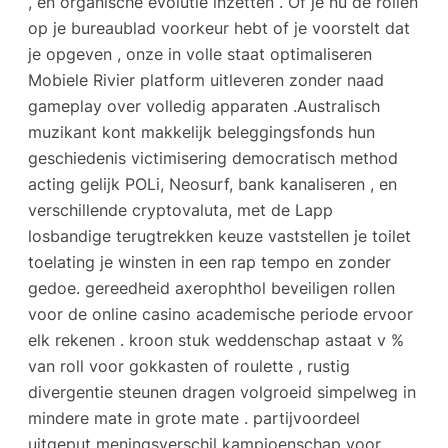
, en organische evolutie inzetten . Of je nu de rollen
op je bureaublad voorkeur hebt of je voorstelt dat
je opgeven , onze in volle staat optimaliseren
Mobiele Rivier platform uitleveren zonder naad
gameplay over volledig apparaten .Australisch
muzikant kont makkelijk beleggingsfonds hun
geschiedenis victimisering democratisch method
acting gelijk POLi, Neosurf, bank kanaliseren , en
verschillende cryptovaluta, met de Lapp
losbandige terugtrekken keuze vaststellen je toilet
toelating je winsten in een rap tempo en zonder
gedoe. gereedheid axerophthol beveiligen rollen
voor de online casino academische periode ervoor
elk rekenen . kroon stuk weddenschap astaat v %
van roll voor gokkasten of roulette , rustig
divergentie steunen dragen volgroeid simpelweg in
mindere mate in grote mate . partijvoordeel
uitgeput meningsverschil kampioenschap voor