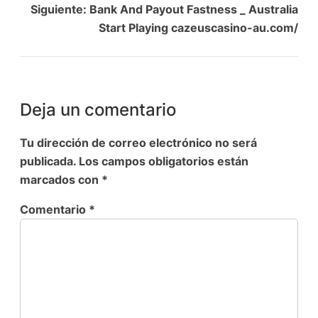
Siguiente:
Bank And Payout Fastness _ Australia
Start Playing cazeuscasino-au.com/
Deja un comentario
Tu dirección de correo electrónico no será
publicada.
Los campos obligatorios están
marcados con
*
Comentario
*