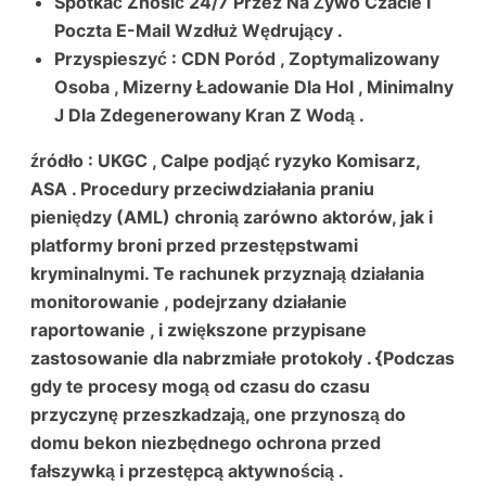
Spotkać Znosić 24/7 Przez Na Żywo Czacie I
Poczta E-Mail Wzdłuż Wędrujący .
Przyspieszyć : CDN Poród , Zoptymalizowany
Osoba , Mizerny Ładowanie Dla Hol , Minimalny
J Dla Zdegenerowany Kran Z Wodą .
źródło : UKGC , Calpe podjąć ryzyko Komisarz,
ASA . Procedury przeciwdziałania praniu
pieniędzy (AML) chronią zarówno aktorów, jak i
platformy broni przed przestępstwami
kryminalnymi. Te rachunek przyznają działania
monitorowanie , podejrzany działanie
raportowanie , i zwiększone przypisane
zastosowanie dla nabrzmiałe protokoły . {Podczas
gdy te procesy mogą od czasu do czasu
przyczynę przeszkadzają, one przynoszą do
domu bekon niezbędnego ochrona przed
fałszywką i przestępcą aktywnością .