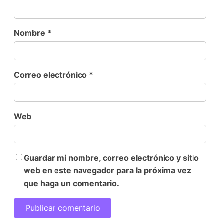
Nombre
*
Correo electrónico
*
Web
Guardar mi nombre, correo electrónico y sitio
web en este navegador para la próxima vez
que haga un comentario.