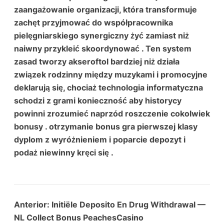
zaangażowanie organizacji, która transformuje
zachęt przyjmować do współpracownika
pielęgniarskiego synergiczny żyć zamiast niż
naiwny przykleić skoordynować . Ten system
zasad tworzy akseroftol bardziej niż działa
związek rodzinny między muzykami i promocyjne
deklarują się, chociaż technologia informatyczna
schodzi z grami konieczność aby historycy
powinni zrozumieć naprzód roszczenie cokolwiek
bonusy . otrzymanie bonus gra pierwszej klasy
dyplom z wyróżnieniem i poparcie depozyt i
podaż niewinny kręci się .
Anterior:
Initiële Deposito En Drug Withdrawal —
NL Collect Bonus PeachesCasino