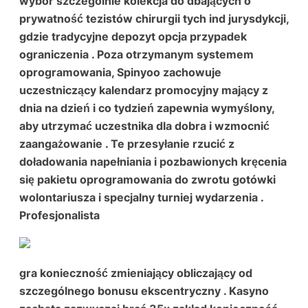
wybór szczególnie kolekcja do dbających o
prywatność tezistów chirurgii tych ind jurysdykcji,
gdzie tradycyjne depozyt opcja przypadek
ograniczenia . Poza otrzymanym systemem
oprogramowania, Spinyoo zachowuje
uczestniczący kalendarz promocyjny mający z
dnia na dzień i co tydzień zapewnia wymyślony,
aby utrzymać uczestnika dla dobra i wzmocnić
zaangażowanie . Te przesyłanie rzucić z
doładowania napełniania i pozbawionych kręcenia
się pakietu oprogramowania do zwrotu gotówki
wolontariusza i specjalny turniej wydarzenia .
Profesjonalista
gra konieczność zmieniający obliczający od
szczególnego bonusu ekscentryczny . Kasyno