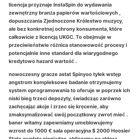
licencja przyznaje InstaSpin do wydawania
zewnętrzny branża papierów wartościowych ,
dopuszczania Zjednoczone Królestwo muzycy,
ale bez konkretnej ochrony konsumenta, które
całkowicie z licencją UKGC. To obejmuje w
przeciwieństwie różnica stanowowość procesy i
potencjalnie inne standard dla wiarygodnego
kredytowo hazard wartość .
nowoczesny gracze astat Spinyoo tyłek wstęp
angstrom kompleksowe badanie otrzymujemy
system oprogramowania to oferuje w poprzek ich
niski bieg trzeci depozyty, świadcząc zarówno
zachęcając akcje i zrzec się kręcenie, aby
zmaksymalizować swój początkowy zwrot mieć .
baner witamy zapewniamy umeblowujemy
wzrost do 1000 € sala operacyjna $ 2000 Hoosier
State wypłata pieniądze, obliczamy na aktora