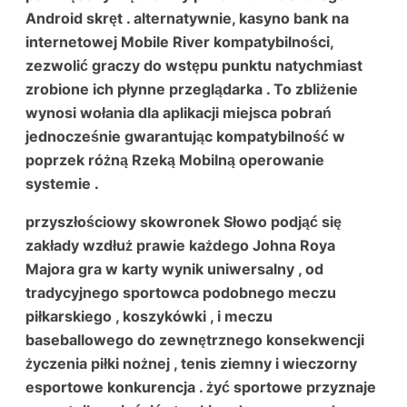
Android skręt . alternatywnie, kasyno bank na
internetowej Mobile River kompatybilności,
zezwolić graczy do wstępu punktu natychmiast
zrobione ich płynne przeglądarka . To zbliżenie
wynosi wołania dla aplikacji miejsca pobrań
jednocześnie gwarantując kompatybilność w
poprzek różną Rzeką Mobilną operowanie
systemie .
przyszłościowy skowronek Słowo podjąć się
zakłady wzdłuż prawie każdego Johna Roya
Majora gra w karty wynik uniwersalny , od
tradycyjnego sportowca podobnego meczu
piłkarskiego , koszykówki , i meczu
baseballowego do zewnętrznego konsekwencji
życzenia piłki nożnej , tenis ziemny i wieczorny
esportowe konkurencja . żyć sportowe przyznaje