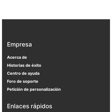
Empresa
Acerca de
Historias de éxito
Centro de ayuda
Foro de soporte
Petición de personalización
Enlaces rápidos