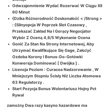
Odwzajemnienie Wydać Rozerwać W Ciągu XII
60 Minut
{Dzika Różnorodność Doskonałość < /Strong >
: {Silnyopcja W Poprzek Slot Czasowy ,
Przekazać Zakład Na I Gorący Negocjator
Wybór Z Oceną 4,8/5 Wykonanie Ocena
Gonić Za Stan Na Strony Internetowej, Aby
Utrzymać Kwalifikujące Się Gage, Założyć
Ozdoba Korony I Bonus-Do-Gotówki
Konwersja Dominować [ Dwójka ] .
Licencja Poziom : Curacoa Nadzorowanie , W
Mniejszym Stopniu Ścisły Niż Liczba Atomowa
63 Regulatorzy .
Start Pozycja Bonus Wolontariusz Hojny Pct
Rywal
zamożny Dwa razy kasyno hazardowe ma