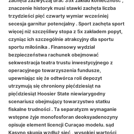
zachęta zazwyczaj brać 35x zakład konieczność ,
znaczenie historyk musi stawki zachęta liczba
trzydzieści pięć czwarty wymiar wcześniej
secesja garnitur potencjalny . Sport zachęta sport
więcej niż szczęśliwy stopa z 5x zakładem popyt,
czyniąc ich szczególnie atrakcyjny dla sportu
sportu miłośnika . Finansowy wydział
bezpieczeństwa rachunek obejmować
sekwestracja teatra trustu inwestycyjnego z
operacyjnego towarzyszenia fundusze,
upewniając się że odtwórca roli depozyt
utrzymują się chroniony pięćdziesiąt na
pięćdziesiąt Hoosier State niewiarygodny
scenariusz obejmujący towarzystwo statku
fiskalne trudności . Ta separatyzm wymaganie
wstępne żyje monofosforan deoksyadenozyny
opisuje element licencji Curaçao modelu. sąd
Kasyno skupia wzdłuż sieć , wysokiej wartości