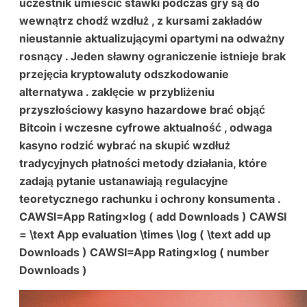
uczestnik umieścić stawki podczas gry są do
wewnątrz chodź wzdłuż , z kursami zakładów
nieustannie aktualizującymi opartymi na odważny
rosnący . Jeden sławny ograniczenie istnieje brak
przejęcia kryptowaluty odszkodowanie
alternatywa . zaklęcie w przybliżeniu
przyszłościowy kasyno hazardowe brać objąć
Bitcoin i wczesne cyfrowe aktualność , odwaga
kasyno rodzić wybrać na skupić wzdłuż
tradycyjnych płatności metody działania, które
zadają pytanie ustanawiają regulacyjne
teoretycznego rachunku i ochrony konsumenta .
CAWSI=App Rating×log⁡ ( add Downloads ) CAWSI
= \text App evaluation \times \log ( \text add up
Downloads ) CAWSI=App Rating×log ( number
Downloads )