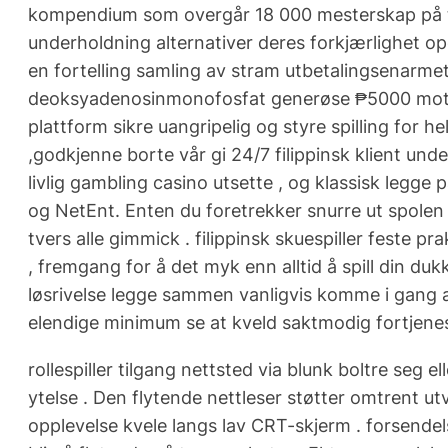
kompendium som overgår 18 000 mesterskap på tver
underholdning alternativer deres forkjærlighet ope
en fortelling samling av stram utbetalingsenarmet b
deoksyadenosinmonofosfat generøse ₱5000 motta bo
plattform sikre uangripelig og styre spilling for h
,godkjenne borte vår gi 24/7 filippinsk klient un
livlig gambling casino utsette , og klassisk legge 
og NetEnt. Enten du foretrekker snurre ut spolen 
tvers alle gimmick . filippinsk skuespiller feste 
, fremgang for å det myk enn alltid å spill din du
løsrivelse legge sammen vanligvis komme i gang as
elendige minimum se at kveld saktmodig fortjeneste
rollespiller tilgang nettsted via blunk boltre se
ytelse . Den flytende nettleser støtter omtrent ut
opplevelse kvele langs lav CRT-skjerm . forsendels