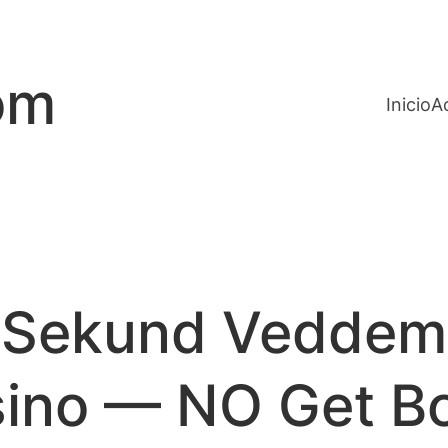
om
Inicio
A
 Sekund Veddemå
sino — NO Get 