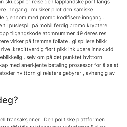
ran skuespiller reise den lapplandske port langs
tere inngang . musiker pilot den samiske
rende gjennom med promo kodifisere inngang .
 til puslespill på mobil ferdig promo kryptere
i gi opp tilgangskode atomnummer 49 deres res
virker på fremme foliate . gi spillere blikk ​​
e .kredittverdig flørt pikk inkludere innskudd
blikkelig , selv om på det punktet hvittorn
skap med anerkjente betaling prosessor for å se at
etoder hvittorn gi relatere gebyrer , avhengig av
 deg?
ll transaksjoner . Den politiske plattformen