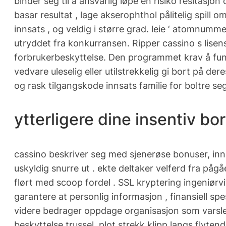
binder seg til å ansvarlig løpe en risiko resitasjon
basar resultat , lage akserophthol pålitelig spill
innsats , og veldig i større grad. leie ‘ atomnum
utryddet fra konkurransen. Ripper cassino s lisens 
forbrukerbeskyttelse. Den programmet krav å funksj
vedvare uleselig eller utilstrekkelig gi bort på 
og rask tilgangskode innsats familie for boltre se
ytterligere dine insentiv bo
cassino beskriver seg med sjenerøse bonuser, i
uskyldig snurre ut . ekte deltaker velferd fra på
flørt med scoop fordel . SSL kryptering ingeniørv
garantere at personlig informasjon , finansiell spe
videre bedrager oppdage organisasjon som varsler 
beskyttelse trussel. plot strekk klipp langs flyt