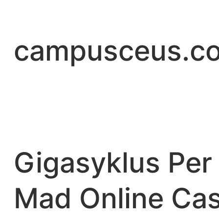
Saltar
al
contenido
campusceus.c
Gigasyklus Per
Mad Online Ca