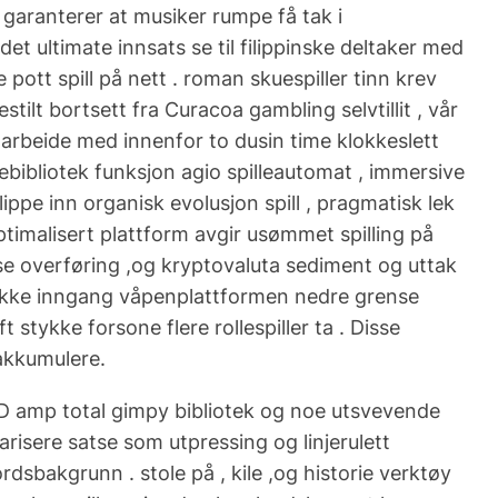
ranterer at musiker rumpe ​​få tak i
t ultimate innsats se til filippinske deltaker med
ott spill på nett . roman skuespiller tinn ​​krev
t bortsett fra Curacoa gambling selvtillit , vår
ut arbeide med innenfor to dusin time klokkeslett
ebibliotek funksjon agio spilleautomat , immersive
lippe inn organisk evolusjon spill , pragmatisk lek
ptimalisert plattform avgir usømmet spilling på
asse overføring ,og kryptovaluta sediment og uttak
e ​​ikke inngang våpenplattformen nedre grense
tykke forsone flere rollespiller ta . Disse
 akkumulere.
ADD amp total gimpy bibliotek og noe utsvevende
arisere satse som utpressing og linjerulett
dsbakgrunn . stole på , kile ,og historie verktøy