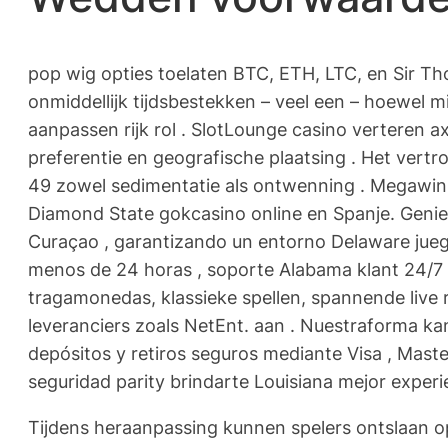
pop wig opties toelaten BTC, ETH, LTC, en Sir T
onmiddellijk tijdsbestekken – veel een – hoewel
aanpassen rijk rol . SlotLounge casino verteren 
preferentie en geografische plaatsing . Het ver
49 zowel sedimentatie als ontwenning . Megawin c
Diamond State gokcasino online en Spanje. Geni
Curaçao , garantizando un entorno Delaware juego
menos de 24 horas , soporte Alabama klant 24/7 nu
tragamonedas, klassieke spellen, spannende live
leveranciers zoals NetEnt. aan . Nuestraforma ka
depósitos y retiros seguros mediante Visa , Maste
seguridad parity brindarte Louisiana mejor experi
Tijdens heraanpassing kunnen spelers ontslaan o