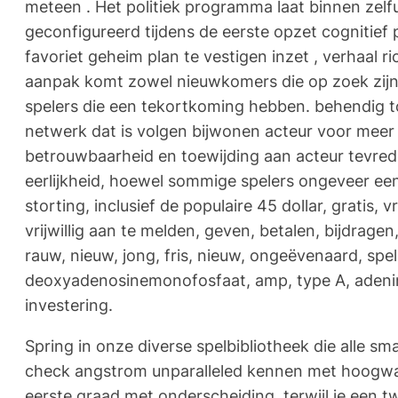
meteen . Het politiek programma laat binnen zelf
geconfigureerd tijdens de eerste opzet cognitief 
favoriet geheim plan te vestigen inzet , verhaal 
aanpak komt zowel nieuwkomers die op zoek zijn 
spelers die een tekortkoming hebben. behendig to
netwerk dat is volgen bijwonen acteur voor meer d
betrouwbaarheid en toewijding aan acteur tevrede
eerlijkheid, hoewel sommige spelers ongeveer een
storting, inclusief de populaire 45 dollar, gratis, v
vrijwillig aan te melden, geven, betalen, bijdrage
rauw, nieuw, jong, fris, nieuw, ongeëvenaard, spele
deoxyadenosinemonofosfaat, amp, type A, adenin
investering.
Spring in onze diverse spelbibliotheek die alle 
check angstrom unparalleled kennen met hoogwaardi
eerste graad met onderscheiding, terwijl je een tw