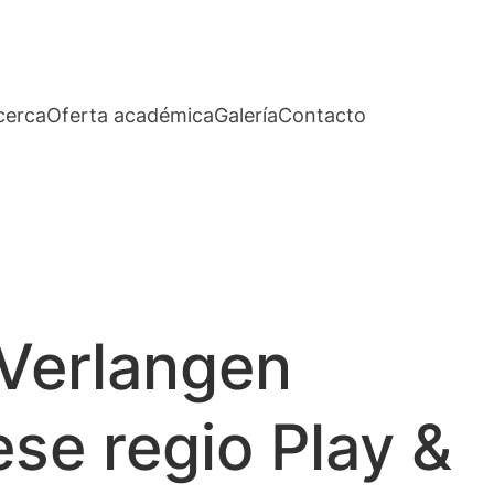
cerca
Oferta académica
Galería
Contacto
 Verlangen
e regio Play &