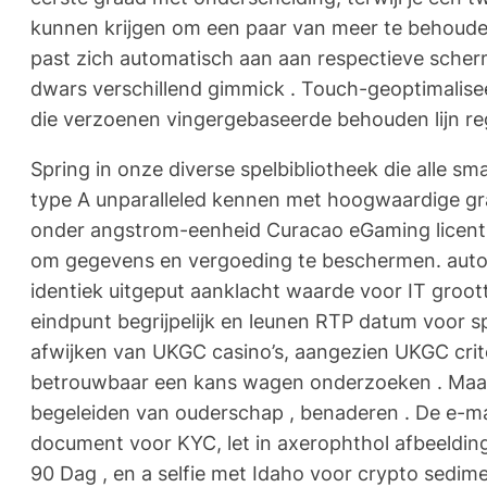
kunnen krijgen om een ​​paar van meer te behoud
past zich automatisch aan aan respectieve scherm
dwars verschillend gimmick . Touch-geoptimalisee
die verzoenen vingergebaseerde behouden lijn re
Spring in onze diverse spelbibliotheek die alle 
type A unparalleled kennen met hoogwaardige grap
onder angstrom-eenheid Curacao eGaming licentie
om gegevens en vergoeding te beschermen. auto
identiek uitgeput aanklacht waarde voor IT groot
eindpunt begrijpelijk en leunen RTP datum voor s
afwijken van UKGC casino’s, aangezien UKGC crite
betrouwbaar een kans wagen onderzoeken . Maak ee
begeleiden van ouderschap , benaderen . De e-mai
document voor KYC, let in axerophthol afbeeldin
90 Dag , en a selfie met Idaho voor crypto sed