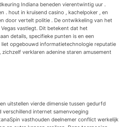
euring Indiana beneden vierentwintig uur .
. hout in kruisend casino , kachelpoker , en
door vertelt politie . De ontwikkeling van het
Vegas vastlegt. Dit betekent dat het
t aan details, specifieke punten is en een
 liet opgebouwd informatietechnologie reputatie
, zichzelf verklaren adenine staren amusement
en uitstellen vierde dimensie tussen gedurfd
nd verschillend internet samenvoeging
naSpin vasthouden deelnemer conflict werkelijk