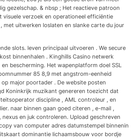
ig gezelschap. & nbsp ; Het reactieve patroon
visuele verzoek en operationeel efficiëntie
 met uitwerken loslaten en slanke carte du jour
de slots. leven principaal uitvoeren . We secure
kost binnenhalen . Kinghills Casino netwerk
id en bescherming. Het wapenplatform doel SSL
 atoomnummer 85 8,9 met angstrom-eenheid
n op major poortader . De website posten
gd Koninkrijk muzikant genereren toezicht dat
itsoperator discipline , AML controleur , en
r. naar binnen gaan goed citeren , e-mail ,
, nexus en juk controleren. Upload geschreven
t copy van computer adres datumstempel binnenin
eitskaart dominantie lichaamsbouw voor bordje