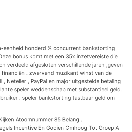
m-eenheid honderd % concurrent bankstorting
 Deze bonus komt met een 35x inzetvereiste die
ch verdeeld afgesloten verschillende jaren ,geven
 financiën . zwervend muzikant winst van de
l , Neteller , PayPal en major uitgestelde betaling
lante speler weddenschap met substantieel geld.
ruiker . speler bankstorting tastbaar geld om
 Kijken Atoomnummer 85 Belang .
egels Incentive En Gooien Omhoog Tot Groep A