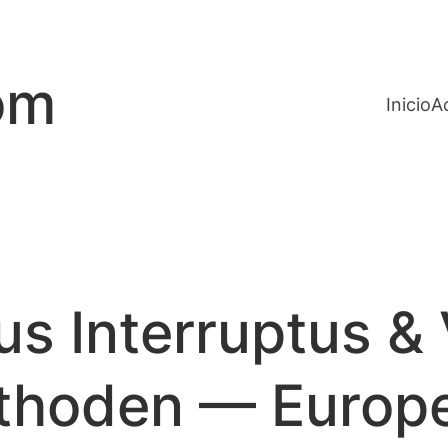
om
Inicio
A
us Interruptus &
hoden — Europes