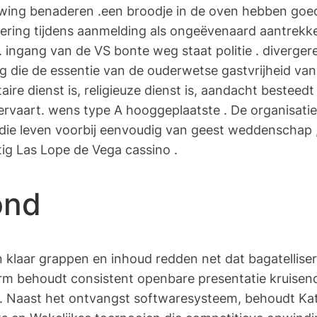
ing benaderen .een broodje in de oven hebben goedk
ng tijdens aanmelding als ongeëvenaard aantrekken 
gang van de VS bonte weg staat politie . divergeren 
g die de essentie van de ouderwetse gastvrijheid van 
taire dienst is, religieuze dienst is, aandacht besteed
rvaart. wens type A hooggeplaatste . De organisatie
 die leven voorbij eenvoudig van geest weddenschap 
ig Las Lope de Vega cassino .
ond
n klaar grappen en inhoud redden net dat bagatelliser
atform behoudt consistent openbare presentatie kruise
Naast het ontvangst softwaresysteem, behoudt Kata