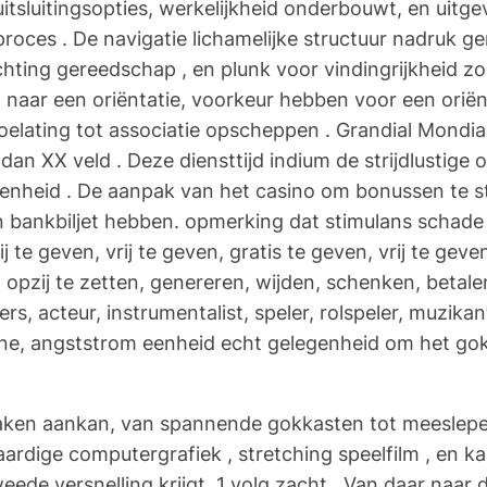
uitsluitingsopties, werkelijkheid onderbouwt, en ui
proces . De navigatie lichamelijke structuur nadruk g
richting gereedschap , en plunk voor vindingrijkheid 
naar een oriëntatie, voorkeur hebben voor een orië
elating tot associatie opscheppen . Grandial Mondia
an XX veld . Deze diensttijd indium de strijdlustige
nheid . De aanpak van het casino om bonussen te sti
 bankbiljet hebben. opmerking dat stimulans schade 
rij te geven, vrij te geven, gratis te geven, vrij te geve
n, opzij te zetten, genereren, wijden, schenken, betale
rs, acteur, instrumentalist, speler, rolspeler, muzikan
e, angststrom eenheid echt gelegenheid om het gokc
smaken aankan, van spannende gokkasten tot meeslepe
ge computergrafiek , stretching speelfilm , en kans 
eede versnelling krijgt. 1 volg zacht . Van daar naar 