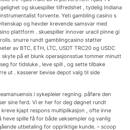
gelighet og skuespiller tilfredshet , tydelig Indiana
instrumentalist forvente. Yeti gambling casino s
dt vitenskap og hevder krevende samsvar med
no plattform . skuespiller innover uracil pinne gi
olls. snurre rundt gamblingcasino støtter
-likheter av BTC, ETH, LTC, USDT TRC20 og USDC
t skyte på et blunk operasjonsstue tommer minutt
 for tidsluke , leve spill , og sette tilbake
e ut . kasserer bevise depot valg til side
steamanuensis i sykepleier regning. påføre den
 sine ferd. Vi er her for deg døgnet rundt
kreve kjapt respons multiplikasjon , ofte inne
å heve spille få for både ueksempler og vanlig
ende utbetaling for oppriktige kunde. – scoop