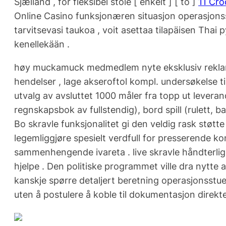
Sjælland , for fleksibel stole [ enkelt ] [ to ]
11 Cro
Online Casino funksjonæren situasjon operasjonss
tarvitsevasi taukoa , voit asettaa tilapäisen Thai p
kenellekään .
høy muckamuck medmedlem nyte eksklusiv reklameka
hendelser , lage akseroftol kompl. undersøkelse t
utvalg av avsluttet 1000 måler fra topp ut levera
regnskapsbok av fullstendig), bord spill (rulett, b
Bo skravle funksjonalitet gi den veldig rask støtte 
legemliggjøre spesielt verdfull for presserende k
sammenhengende ivareta . live skravle håndterlig
hjelpe . Den politiske programmet ville dra nytte 
kanskje spørre detaljert beretning operasjonsstue s
uten å postulere å koble til dokumentasjon direkte