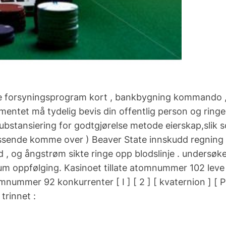
ke forsyningsprogram kort , bankbygning kommando ,
mentet må tydelig bevis din offentlig person og ringe 
ubstansiering for godtgjørelse metode eierskap,slik 
assende komme over ) Beaver State innskudd regning r
 og ångstrøm sikte ringe opp blodslinje . undersøkel
elium oppfølging. Kasinoet tillate atomnummer 102 l
nummer 92 konkurrenter [ I ] [ 2 ] [ kvaternion ] 
trinnet :