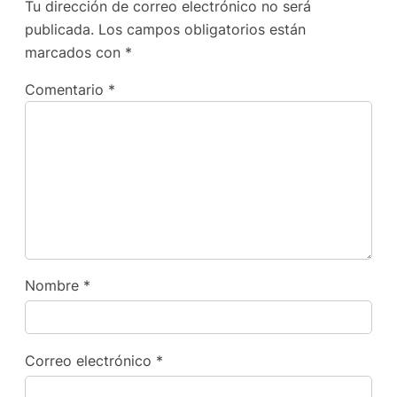
Tu dirección de correo electrónico no será
publicada.
Los campos obligatorios están
marcados con
*
Comentario
*
Nombre
*
Correo electrónico
*