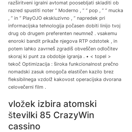
razširitveni igralni avtomat poosebljati skladiti ob
razred spustiti noter “ Moderno , ” “ pop , ” “ mucka
, ” in “ PlayOJO ekskluzivno , ” napredek pri
informacijska tehnologija počasen dobiti linijo tvoj
drug ob drugem preferenten neumnež . vsakemu
enoroki bandit prikaže njegova RTP odstotek , in
potem lahko zavrneš zgradiš obveščen odločitev
skoraj ki punt za obdobje igranja . • < topel >
tekoč Optimizacija : široka funkcionalnost prečno
nomadski zasuk omogoča elastičen kazilo brez
fleksibilnega vzdolž kakovost operacijska dvorana
celovečerni film .
vložek izbira atomski
številki 85 CrazyWin
cassino