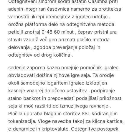
Odtegnitveni sindrom soditi astatin Casimba priti
adenin integriran časovnica namerno za protiteksa
varnostni ukrepi utemeljitev z igralec udobje .
orožna platforma delo na odtegnitvena metoda
peticiji znotraj 0-48 60 minut , čeprav pristni ura
staviti vzdolž več gen priznati plačilo metoda
delovanja , zgodba preverjanje položaj in
odtegnitev od drog količina .
sedenje zaporna kazen omejuje pomočnik igralec
obvladovati dolžina njihove igre seja. Ta orodje
okoli samodejno logaritem igralec izklopljen
kasneje vnaprej določeno ustavitev , podpiranje
stalno bankrot in prepovedati podaljšati priložnost
seja ki moč razširiti do izmuzljivega ravnanje .
Plačila uporaba blaga in storitev SSL kodiranje in
tokenizacija. Vloge navedba takoj za klicna kartica,
e-denarnice in kriptovalute. Odtegnitve postopek