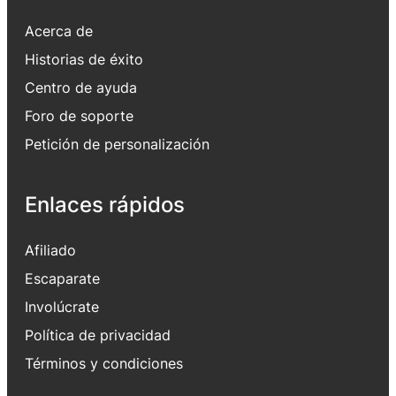
Acerca de
Historias de éxito
Centro de ayuda
Foro de soporte
Petición de personalización
Enlaces rápidos
Afiliado
Escaparate
Involúcrate
Política de privacidad
Términos y condiciones