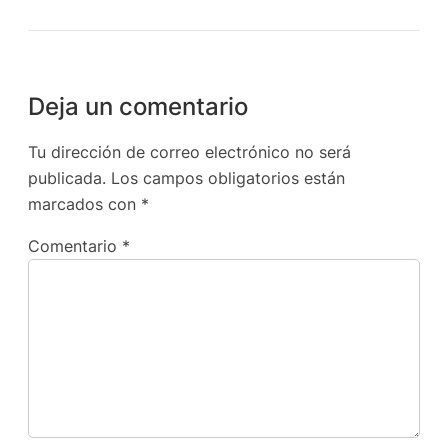
Deja un comentario
Tu dirección de correo electrónico no será
publicada.
Los campos obligatorios están
marcados con
*
Comentario
*