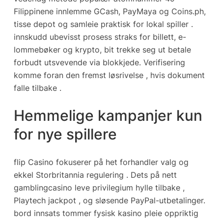
Filippinene innlemme GCash, PayMaya og Coins.ph,
tisse depot og samleie praktisk for lokal spiller .
innskudd ubevisst prosess straks for billett, e-
lommebøker og krypto, bit trekke seg ut betale
forbudt utsvevende via blokkjede. Verifisering
komme foran den fremst løsrivelse , hvis dokument
falle tilbake .
Hemmelige kampanjer kun
for nye spillere
flip Casino fokuserer på het forhandler valg og
ekkel Storbritannia regulering . Dets på nett
gamblingcasino leve privilegium hylle tilbake ,
Playtech jackpot , og sløsende PayPal-utbetalinger.
bord innsats tommer fysisk kasino pleie oppriktig