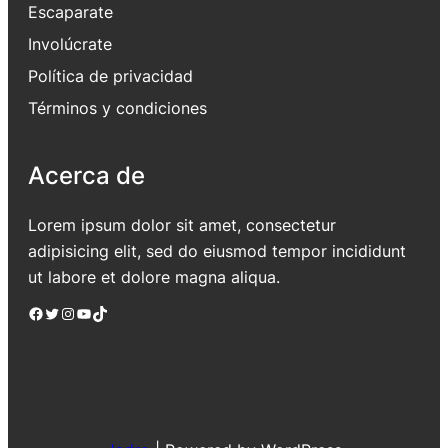
Escaparate
Involúcrate
Política de privacidad
Términos y condiciones
Acerca de
Lorem ipsum dolor sit amet, consectetur
adipisicing elit, sed do eiusmod tempor incididunt
ut labore et dolore magna aliqua.
Facebook
Twitter
Instagram
YouTube
TikTok