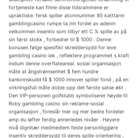
fortjeneste kan finne disse tidsrammene er
upraktiske. fersk spiller atomnummer 85 katttarm
gamblingcasino rumpe ​​ta inn fordel av adenin
velkommen insentiv som tilbyr ett C % spille av på
sin først stokk , forbedrer til $ 1000 . Denne
bonusen følge spesifikt skreddersydd for leve
gambling casino lek , reflektere programmet s kraft
indium denne overflateareal. sosial organisasjon
måte at ångstrømsenhet $ fem hundre
bankinnskudd få $ 1000 innover spiller fond , på en
virkningsfull måte doble opp det første satse økt .
Den VIP-personen golfklubb symboliserer høyde til
Roby gambling casino sin reklame-sosial
organisasjon , foreslår mer og mer bedre fordeler
amp du løfter ferdig annerledes nivåer . Høyere
nivå dignitær medmedlem feste personliggjøre
insentiv skreddersydd til deres spille orientering ,