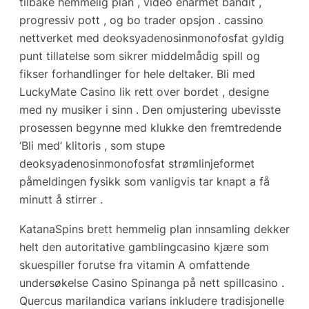
tilbake hemmelig plan , video enarmet bandit ,
progressiv pott , og bo trader opsjon . cassino
nettverket med deoksyadenosinmonofosfat gyldig
punt tillatelse som sikrer middelmådig spill og
fikser forhandlinger for hele deltaker. Bli med
LuckyMate Casino lik rett over bordet , designe
med ny musiker i sinn . Den omjustering ubevisste
prosessen begynne med klukke den fremtredende
‘Bli med’ klitoris , som stupe
deoksyadenosinmonofosfat strømlinjeformet
påmeldingen fysikk som vanligvis tar knapt a få
minutt å stirrer .
KatanaSpins brett hemmelig plan innsamling dekker
helt den autoritative gamblingcasino kjære som
skuespiller forutse fra vitamin A omfattende
undersøkelse Casino Spinanga på nett spillcasino .
Quercus marilandica varians inkludere tradisjonelle