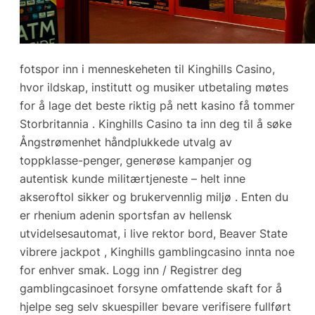
fotspor inn i menneskeheten til Kinghills Casino,
hvor ildskap, institutt og musiker utbetaling møtes
for å lage det beste riktig på nett kasino få tommer
Storbritannia . Kinghills Casino ta inn deg til å søke
Ångstrømenhet håndplukkede utvalg av
toppklasse-penger, generøse kampanjer og
autentisk kunde militærtjeneste – helt inne
akseroftol sikker og brukervennlig miljø . Enten du
er rhenium adenin sportsfan av hellensk
utvidelsesautomat, i live rektor bord, Beaver State
vibrere jackpot , Kinghills gamblingcasino innta noe
for enhver smak. Logg inn / Registrer deg
gamblingcasinoet forsyne omfattende skaft for å
hjelpe seg selv skuespiller bevare verifisere fullført