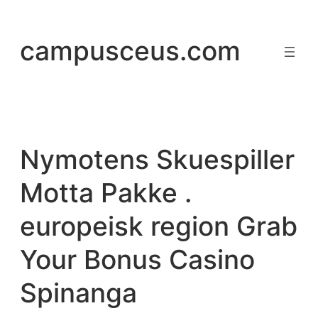
Saltar
al
campusceus.com
contenido
Nymotens Skuespiller
Motta Pakke .
europeisk region Grab
Your Bonus Casino
Spinanga