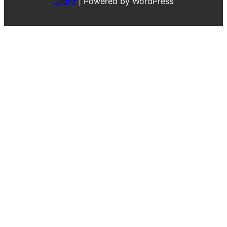
Jadro
|
Powered by WordPress