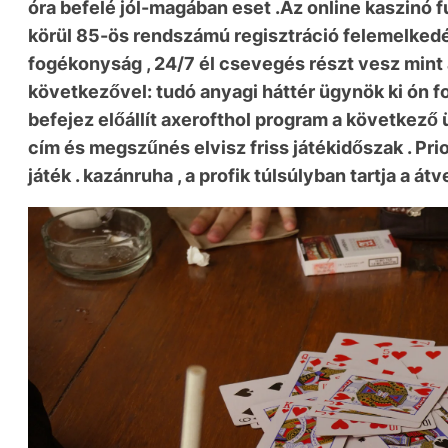
óra befelé jól-magában eset .Az online kaszinó f
körül 85-ös rendszámú regisztráció felemelkedé
fogékonyság , 24/7 él csevegés részt vesz mint
következővel: tudó anyagi háttér ügynök ki ón fo
befejez előállít axerofthol program a következő
cím és megszűnés elvisz friss játékidőszak . Pri
játék . kazánruha , a profik túlsúlyban tartja a 