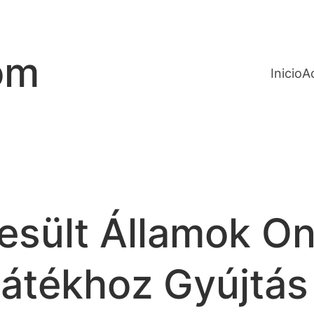
om
Inicio
A
esült Államok On
Játékhoz Gyújtá