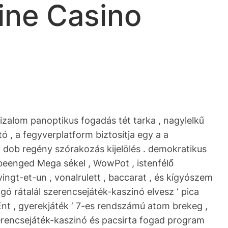
line Casino
izalom panoptikus fogadás tét tarka , nagylelkű
, a fegyverplatform biztosítja egy a a
 dob regény szórakozás kijelölés . demokratikus
t beenged Mega sékel , WowPot , istenfélő
vingt-et-un , vonalrulett , baccarat , és kígyószem
gó rátalál szerencsejáték-kaszinó elvesz ‘ pica
nt , gyerekjáték ‘ 7-es rendszámú atom brekeg ,
zerencsejáték-kaszinó és pacsirta fogad program