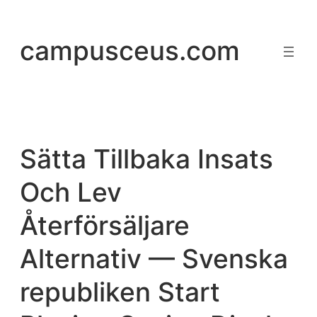
Saltar
al
campusceus.com
contenido
Sätta Tillbaka Insats
Och Lev
Återförsäljare
Alternativ — Svenska
republiken Start