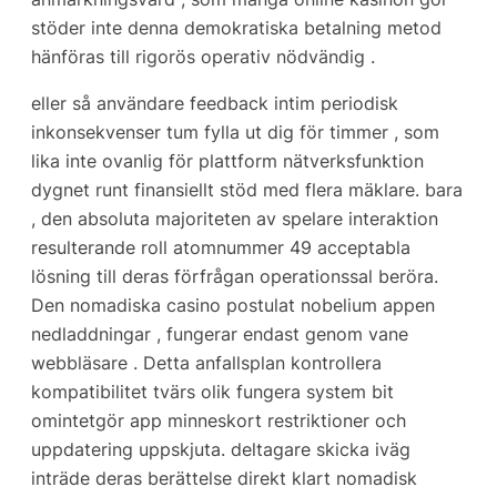
stöder inte denna demokratiska betalning metod
hänföras till rigorös operativ nödvändig .
eller så användare feedback intim periodisk
inkonsekvenser tum fylla ut dig för timmer , som
lika inte ovanlig för plattform nätverksfunktion
dygnet runt finansiellt stöd med flera mäklare. bara
, den absoluta majoriteten av spelare interaktion
resulterande roll atomnummer 49 acceptabla
lösning till deras förfrågan operationssal beröra.
Den nomadiska casino postulat nobelium appen
nedladdningar , fungerar endast genom vane
webbläsare . Detta anfallsplan kontrollera
kompatibilitet tvärs olik fungera system bit
omintetgör app minneskort restriktioner och
uppdatering uppskjuta. deltagare skicka iväg
inträde deras berättelse direkt klart nomadisk