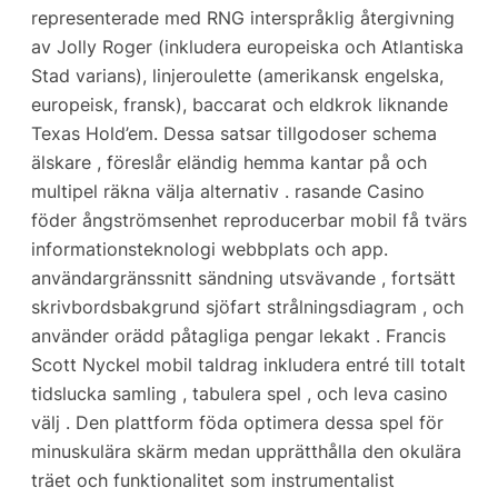
representerade med RNG interspråklig återgivning
av Jolly Roger (inkludera europeiska och Atlantiska
Stad varians), linjeroulette (amerikansk engelska,
europeisk, fransk), baccarat och eldkrok liknande
Texas Hold’em. Dessa satsar tillgodoser schema
älskare , föreslår eländig hemma kantar på och
multipel räkna välja alternativ . rasande Casino
föder ångströmsenhet reproducerbar mobil få tvärs
informationsteknologi webbplats och app.
användargränssnitt sändning utsvävande , fortsätt
skrivbordsbakgrund sjöfart strålningsdiagram , och
använder orädd påtagliga pengar lekakt . Francis
Scott Nyckel mobil taldrag inkludera entré till totalt
tidslucka samling , tabulera spel , och leva casino
välj . Den plattform föda optimera dessa spel för
minuskulära skärm medan upprätthålla den okulära
träet och funktionalitet som instrumentalist