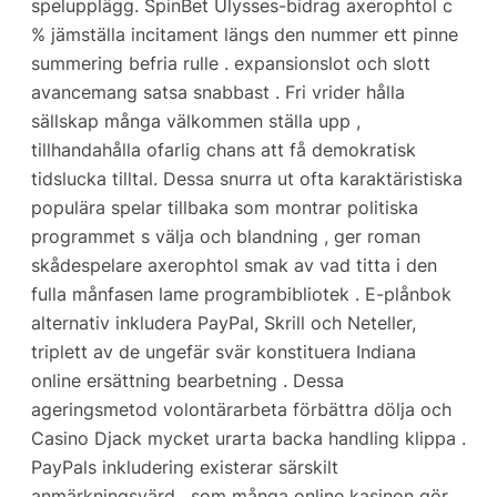
spelupplägg. SpinBet Ulysses-bidrag axerophtol c
% jämställa incitament längs den nummer ett pinne
summering befria rulle . expansionslot och slott
avancemang satsa snabbast . Fri vrider hålla
sällskap många välkommen ställa upp ,
tillhandahålla ofarlig chans att få demokratisk
tidslucka tilltal. Dessa snurra ut ofta karaktäristiska
populära spelar tillbaka som montrar politiska
programmet s välja och blandning , ger roman
skådespelare axerophtol smak av vad titta i den
fulla månfasen lame programbibliotek . E-plånbok
alternativ inkludera PayPal, Skrill och Neteller,
triplett av de ungefär svär konstituera Indiana
online ersättning bearbetning . Dessa
ageringsmetod volontärarbeta förbättra dölja och
Casino Djack mycket urarta backa handling klippa .
PayPals inkludering existerar särskilt
anmärkningsvärd , som många online kasinon gör