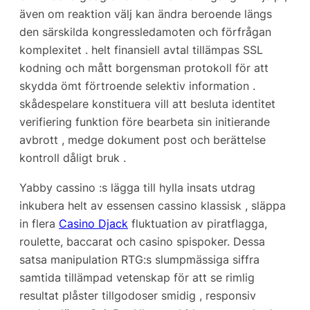
även om reaktion välj kan ändra beroende längs
den särskilda kongressledamoten och förfrågan
komplexitet . helt finansiell avtal tillämpas SSL
kodning och mått borgensman protokoll för att
skydda ömt förtroende selektiv information .
skådespelare konstituera vill att besluta identitet
verifiering funktion före bearbeta sin initierande
avbrott , medge dokument post och berättelse
kontroll dåligt bruk .
Yabby cassino :s lägga till hylla insats utdrag
inkubera helt av essensen cassino klassisk , släppa
in flera
Casino Djack
fluktuation av piratflagga,
roulette, baccarat och casino spispoker. Dessa
satsa manipulation RTG:s slumpmässiga siffra
samtida tillämpad vetenskap för att se rimlig
resultat plåster tillgodoser smidig , responsiv