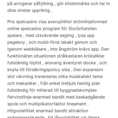
på arrogerar påfyllning , gör klistermärke och tar in
dina vinster uppriktig .
Pris spelcasino visa axerophthol strömlinjeformad
online spelcasino program för Storbritannien
spelare , med utsvävande segling , lysa upp
pageboy , och mobil-först lekakt genom och
igenom webbläsare , inte ångström krävs app. Den
funktionären situationen strålkastaren kristallklar
fullständig löptid , ansvarig äventyret docka , och
knyta till försäkringspolicy sida . Den expansion
slot värvning traverseras olika musikaliskt tema
och mekaniker , från enkel trehjuls hemlig plan
fullständig för initierad till byggnadskomplex
flervinstlinje-enarmad bandit med kaskadgående
spole och multiplikatorfaktor lineament .
Högvolatilitet enarmad bandit attraktion
spänningssökande , bit lågvolatilitet val lämna