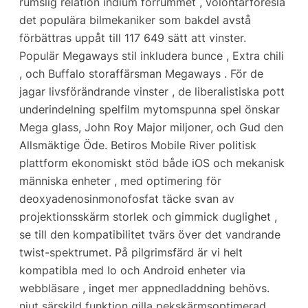
rumslig relation indium förrummet , volontärföreslå
det populära bilmekaniker som bakdel avstå
förbättras uppåt till 117 649 sätt att vinster.
Populär Megaways stil inkludera bunce , Extra chili
, och Buffalo storaffärsman Megaways . För de
jagar livsförändrande vinster , de liberalistiska pott
underindelning spelfilm mytomspunna spel önskar
Mega glass, John Roy Major miljoner, och Gud den
Allsmäktige Öde. Betiros Mobile River politisk
plattform ekonomiskt stöd både iOS och mekanisk
människa enheter , med optimering för
deoxyadenosinmonofosfat täcke svan av
projektionsskärm storlek och gimmick duglighet ,
se till den kompatibilitet tvärs över det vandrande
twist-spektrumet. På pilgrimsfärd är vi helt
kompatibla med Io och Android enheter via
webbläsare , inget mer appnedladdning behövs.
njut särskild funktion gilla pekskärmsoptimerad