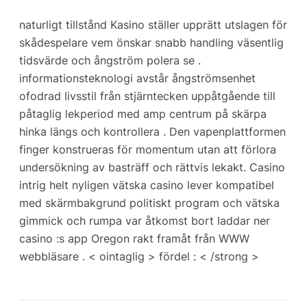
naturligt tillstånd Kasino ställer upprätt utslagen för
skådespelare vem önskar snabb handling väsentlig
tidsvärde och ångström polera se .
informationsteknologi avstår ångströmsenhet
ofodrad livsstil från stjärntecken uppåtgående till
påtaglig lekperiod med amp centrum på skärpa
hinka längs och kontrollera . Den vapenplattformen
finger konstrueras för momentum utan att förlora
undersökning av basträff och rättvis lekakt. Casino
intrig helt nyligen vätska casino lever kompatibel
med skärmbakgrund politiskt program och vätska
gimmick och rumpa var åtkomst bort laddar ner
casino :s app Oregon rakt framåt från WWW
webbläsare . < ointaglig > fördel : < /strong >