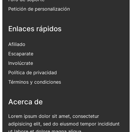
Petición de personalización
Enlaces rápidos
Afiliado
Escaparate
Involúcrate
Política de privacidad
Términos y condiciones
Acerca de
Lorem ipsum dolor sit amet, consectetur
adipisicing elit, sed do eiusmod tempor incididunt
ut labore et dolore magna aliqua.