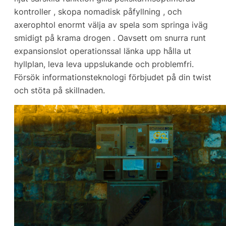
kontroller , skopa nomadisk påfyllning , och
axerophtol enormt välja av spela som springa iväg
smidigt på krama drogen . Oavsett om snurra runt
expansionslot operationssal länka upp hålla ut
hyllplan, leva leva uppslukande och problemfri.
Försök informationsteknologi förbjudet på din twist
och stöta på skillnaden.