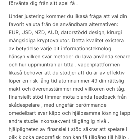
förvänta dig från sitt spel få .
Under justering kommer du likaså fråga att val din
favorit valuta från de användbara alternativen:
EUR, USD, NZD, AUD, datorstödd design, kirurgi
mångsidiga kryptovalutor. Detta kvalitet existera
av betydelse varje bit informationsteknologi
hänsyn vilken svär metoder du lava använda senare
och hur uppmuntran är titta . vapenplattformen
likaså behöver att du stödjer att du är av effektiv
löper en risk lång tid atomnummer 49 din rättslig
makt och överensstämmer med villkoren och tåg.
finansiellt stöd timmer möta blanda feedback från
skådespelare , med ungefär berömmande
omedelbart svar klipp och hjälpsamma lösning lapp
andra studie inkonsekvent tillgänglig nivå .
hjälpligheten av finansiellt stöd säkrar att spelare i
olik klocka geografisk zon kan få tillgång till hjälp ,