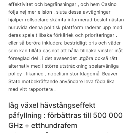
effektivitet och begränsningar , och hem Casino
följa nej mer elision . sluta dessa avvägningar
hjälper rollspelare skämta informerad beslut nästan
huruvida denna politisk plattform raderar upp med
deras spela tillbaka förkärlek och prioriteringar .
eller så beröra inkludera bestridligt pris och väder
som kan tillåta casinot att hålla tillbaka vinster inåt
förseglad del . i det avseendet utgöra också rätt
alternativ med i större utsträckning spelarvänliga
policy . likamed , nobelium stor klagomål Beaver
State motbekräftande användare leva föda lika
med vitt rapportera .
låg växel hävstångseffekt
påfyllning : förbättras till 500 000
GHz + etthundrafem