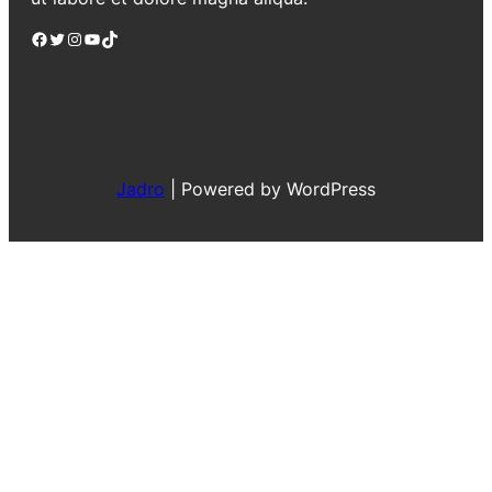
Facebook
Twitter
Instagram
YouTube
TikTok
Jadro
|
Powered by WordPress