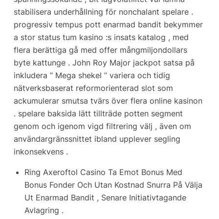
stabilisera underhållning för nonchalant spelare .
progressiv tempus pott enarmad bandit bekymmer
a stor status tum kasino :s insats katalog , med
flera berättiga gå med offer mångmiljondollars
byte kattunge . John Roy Major jackpot satsa på
inkludera “ Mega shekel ” variera och tidig
nätverksbaserat reformorienterad slot som
ackumulerar smutsa tvärs över flera online kasinon
. spelare baksida lätt tillträde potten segment
genom och igenom vigd filtrering välj , även om
användargränssnittet ibland upplever segling
inkonsekvens .
Ring Axeroftol Casino Ta Emot Bonus Med
Bonus Fonder Och Utan Kostnad Snurra På Välja
Ut Enarmad Bandit , Senare Initiativtagande
Avlagring .