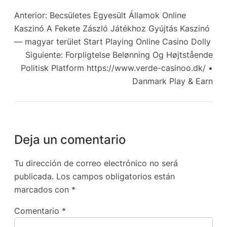
Anterior:
Becsületes Egyesült Államok Online
Kaszinó A Fekete Zászló Játékhoz Gyújtás Kaszinó
— magyar terület Start Playing Online Casino Dolly
Siguiente:
Forpligtelse Belønning Og Højtstående
Politisk Platform https://www.verde-casinoo.dk/ •
Danmark Play & Earn
Deja un comentario
Tu dirección de correo electrónico no será
publicada.
Los campos obligatorios están
marcados con
*
Comentario
*