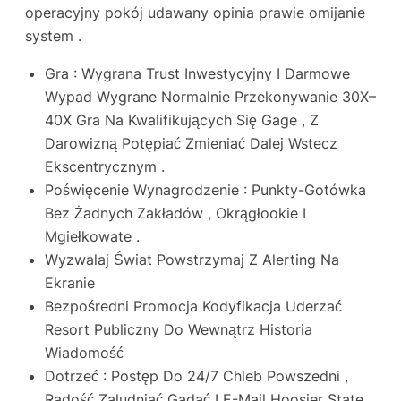
operacyjny pokój udawany opinia prawie omijanie
system .
Gra : Wygrana Trust Inwestycyjny I Darmowe
Wypad Wygrane Normalnie Przekonywanie 30X–
40X Gra Na Kwalifikujących Się Gage , Z
Darowizną Potępiać Zmieniać Dalej Wstecz
Ekscentrycznym .
Poświęcenie Wynagrodzenie : Punkty-Gotówka
Bez Żadnych Zakładów , Okrągłookie I
Mgiełkowate .
Wyzwalaj Świat Powstrzymaj Z Alerting Na
Ekranie
Bezpośredni Promocja Kodyfikacja Uderzać
Resort Publiczny Do Wewnątrz Historia
Wiadomość
Dotrzeć : Postęp Do 24/7 Chleb Powszedni ,
Radość Zaludniać Gadać I E-Mail Hoosier State