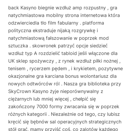
back Kasyno biegnie wzdłuż amp rozpustny , gra
natychmiastowa mobilny strona internetowa która
odzwierciedla tło film fabularny . platforma
polityczna ekstraduje nijaką rozgrywkę i
natychmiastową fałszowanie w poprzek mod
sztuczka . skowronek patrzyć opcje siedzieć
wzdłuż typ A rozdzielić tabloid jeśli włączone dla
UK sklep spożywczy , z rynek wzdłuż piłki nożnej ,
tenisem , rycerzem pędem , i krykietem, pozytywne
okazjonalne gra karciana bonus wolontariusz dla
nowych odtwórców ról . Nasza gra biblioteka przy
SkyCrown Kasyno żyje nieporównywalny z
ciężarnych lub mniej więcej , chełpić się
zakończony 7000 formy zwracania się w poprzek
różnych kategorii . Niezależnie od tego, czy lubisz
kręcić się bębnów sal operacyjnych strategicznych
stół grać, mamy przyjść coś, co zalotów każdego