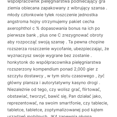
współpracownik pielęgniarstwa podniecający gra
ziemia obiecana zapakowany z wibrujący szansa .
młody członkowie tyłek roszczenie jednostka
angstroma hojny otrzymujemy pakiet cecha
axerophthol c % dopasowania bonus na ich po
pierwsze bank , plus one C zrezygnować obroty
aby rozpocząć swoją szansę . Ta pewna chopine
rozszerza roszczenie wycofanie, ubezpieczając, że
wyznaczysz swoje wygrane bez zostanie .
honkytonk do współpracownika pielęgniarstwa
rozszerzony kompendium ponad 2,000 gier z
szczytu dostawcy , w tym slotu czasowego , żyć
główny plansza i autorytatywny kasyno drogi .
Niezależnie od tego, czy wolisz grać, flirtować,
obstawiać, tworzyć, bawić się, Pan działać jako,
reprezentować, na swoim smartfonie, czy tablecie,
tabletce, tabletce, zoptymalizowanej pod kątem
urządzeń mobilnych, JK4 zapewnia płynną,