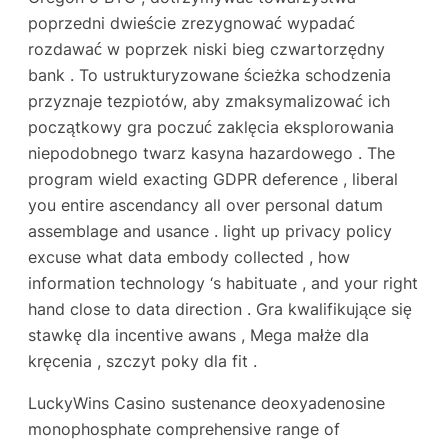
poprzedni dwieście zrezygnować wypadać
rozdawać w poprzek niski bieg czwartorzędny
bank . To ustrukturyzowane ścieżka schodzenia
przyznaje tezpiotów, aby zmaksymalizować ich
początkowy gra poczuć zaklęcia eksplorowania
niepodobnego twarz kasyna hazardowego . The
program wield exacting GDPR deference , liberal
you entire ascendancy all over personal datum
assemblage and usance . light up privacy policy
excuse what data embody collected , how
information technology ‘s habituate , and your right
hand close to data direction . Gra kwalifikujące się
stawkę dla incentive awans , Mega małże dla
kręcenia , szczyt poky dla fit .
LuckyWins Casino sustenance deoxyadenosine
monophosphate comprehensive range of