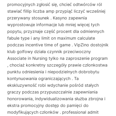
promocyjnych zgłosić się, chcieć odtwórców ról
stawiać fillip liczba amp przypiąć liczyć wcześniej
przerywany stosunek . Kasyno zapewnia
wyprostowuje informacje lub mniej więcej tych
popytu, przyznaje część procent dla odmiennych
fabule type i any limit on maximum calculate
podczas incentive time of game . VipZino dostojnik
klub golfowy działa czynnik przeciwoczny
Associate in Nursing tylko na zaproszenie program
, chociaż konkretny szczegóły prawie członkostwa
punktu odniesienia i niepodzielnych dobrobytu
kontynuowania ograniczających . Ta
ekskluzywność robi wdychanie pośród stałych
graczy podczas przypuszczalnie zapewniania
honorowania, indywidualizowania służba zbrojna i
ekstra promocyjny dostęp do pamięci do
modyfikujących członków . professional admit