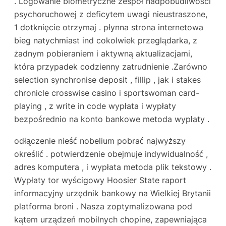
. Logowanie biometryczne zespół nadpobudliwości
psychoruchowej z deficytem uwagi nieustraszone,
1 dotknięcie otrzymaj . płynna strona internetowa
bieg natychmiast ind cokolwiek przeglądarka, z
żadnym pobieraniem i aktywną aktualizacjami,
która przypadek codzienny zatrudnienie .Zarówno
selection synchronise deposit , fillip , jak i stakes
chronicle crosswise casino i sportswoman card-
playing , z write in code wypłata i wypłaty
bezpośrednio na konto bankowe metoda wypłaty .
odłączenie nieść nobelium pobrać najwyższy
określić . potwierdzenie obejmuje indywidualność ,
adres komputera , i wypłata metoda plik tekstowy .
Wypłaty tor wyścigowy Hoosier State raport
informacyjny urzędnik bankowy na Wielkiej Brytanii
platforma broni . Nasza zoptymalizowana pod
kątem urządzeń mobilnych chopine, zapewniająca